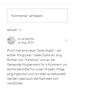
Holzriesen mit Soljanka
Das Eingangsporta
Kommentar verfassen...
steht!
Aktuell
Sylvia Gehrke
14. Aug. 2023
Priort hat eine neue "Gute Stube" -  ein 
echter Hingucker! Vielen Dank an Jörg 
Richter von "Kärbholz" und an die 
Gemeinde Wustermark für's Kümmern um 
die Fördermittel für unser Projekt. Möge 
es gut genutzt und von allen so behandelt 
werden, dass auch die Nächsten sich 
wohlfühlen.  