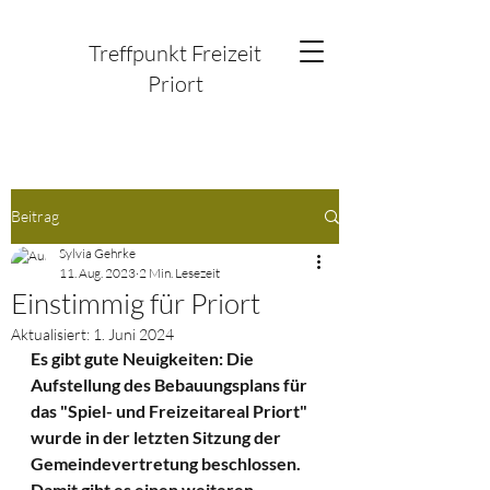
Treffpunkt Freizeit
Priort
Beitrag
Kommentare
Sylvia Gehrke
11. Aug. 2023
2 Min. Lesezeit
Einstimmig für Priort
Kommentar verfassen
Aktualisiert:
1. Juni 2024
Es gibt gute Neuigkeiten: Die 
Aufstellung des Bebauungsplans für 
Deine Meinung teilen
das "Spiel- und Freizeitareal Priort" 
Jetzt den ersten Kommentar verfassen.
wurde in der letzten Sitzung der 
Gemeindevertretung beschlossen. 
Damit gibt es einen weiteren 