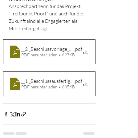
Ansprechpartnerin für das Projekt 
"Treffpunkt Priort" und auch für die 
Zukunft sind alle Engagierten als 
Mitstreiter gefragt. 
__2._Beschlussvorlage_82_2023_(355-1)(1572)
.pdf
PDF herunterladen • 697KB
__1._Beschlussausfertigung(1679)
.pdf
PDF herunterladen • 685KB